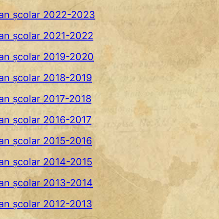
Bacalaureat
 an şcolar 2022-2023
Evaluare Naţionala
 an şcolar 2021-2022
Admitere liceu
Admitere în clasa a V-a
 an şcolar 2019-2020
DOCUMENTE
 an şcolar 2018-2019
Regulamente și proceduri
 an şcolar 2017-2018
Documente MEC
Orar
 an şcolar 2016-2017
CEAC
 an şcolar 2015-2016
Consiliul de Administrație
 an şcolar 2014-2015
P.D.I.
Buletin informativ
 an şcolar 2013-2014
Rapoarte
 an şcolar 2012-2013
CONTACT