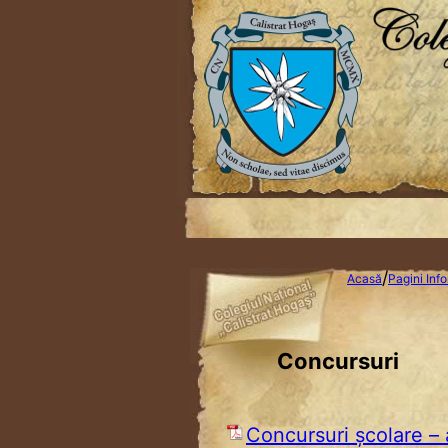
/
Acasă
Pagini Info
Concursuri
Concursuri şcolare –