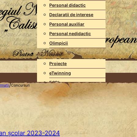
Personal didactic
Declaratii de interese
Personal auxiliar
Personal nedidactic
Olimpicii
ACTIVITĂȚI
Proiecte
eTwinning
ECDL
/
rmatii
Concursuri
Certificare Cambridge
COMPETIȚII
Olimpiade
Concursuri
 an şcolar 2023-2024
EXAMENE